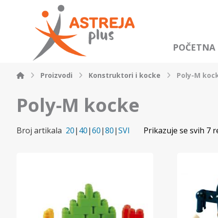
POČETNA
Proizvodi
Konstruktori i kocke
Poly-M koc
Poly-M kocke
Broj artikala
20
|
40
|
60
|
80
|
SVI
Prikazuje se svih 7 r