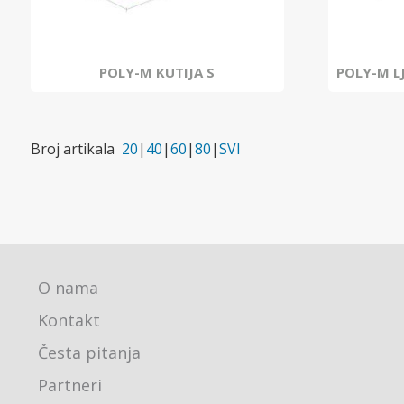
POLY-M KUTIJA S
POLY-M L
Broj artikala
20
|
40
|
60
|
80
|
SVI
O nama
Kontakt
Česta pitanja
Partneri