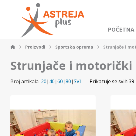
POČETNA
Proizvodi
Sportska oprema
Strunjače i mo
Strunjače i motorički
Broj artikala
20
|
40
|
60
|
80
|
SVI
Prikazuje se svih 39 