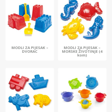
MODLI ZA PIJESAK –
MODLI ZA PIJESAK –
DVORAC
MORSKE ŽIVOTINJE (4
kom)