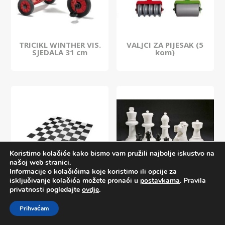
TRICIKL WINTHER VIS.
VALJCI ZA PIJESAK (5
SJEDALA 31 cm
kom)
Koristimo kolačiće kako bismo vam pružili najbolje iskustvo na
našoj web stranici.
Informacije o kolačićima koje koristimo ili opcije za
isključivanje kolačića možete pronaći u
postavkama
. Pravila
privatnosti pogledajte
ovdje
.
VELIKA ŠAHOVSKA PLOČA
VELIKE ŠAHOVSKE FIGURE
Prihvaćam