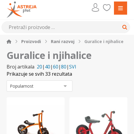
Proizvodi
Rani razvoj
Guralice i njihalice
Guralice i njihalice
Broj artikala
20
|
40
|
60
|
80
|
SVI
Prikazuje se svih 33 rezultata