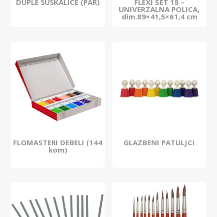
DUPLE ŠUŠKALICE (PAR)
FLEXI SET 18 –
UNIVERZALNA POLICA,
dim.89×41,5×61,4 cm
FLOMASTERI DEBELI (144
GLAZBENI PATULJCI
kom)