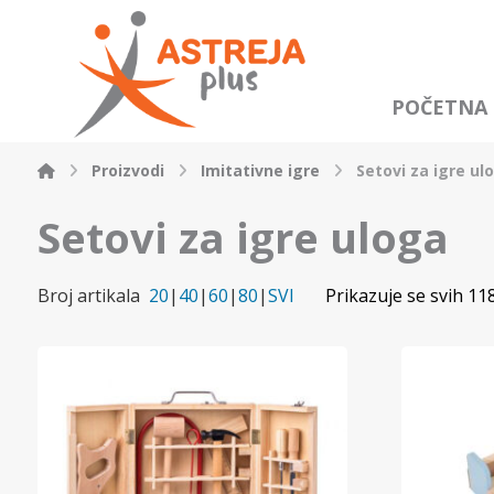
POČETNA
Proizvodi
Imitativne igre
Setovi za igre ul
Setovi za igre uloga
Broj artikala
20
|
40
|
60
|
80
|
SVI
Prikazuje se svih 11