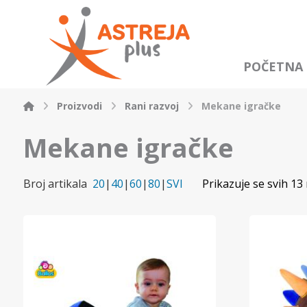
POČETNA
Proizvodi
Rani razvoj
Mekane igračke
Mekane igračke
Broj artikala
20
|
40
|
60
|
80
|
SVI
Prikazuje se svih 13 