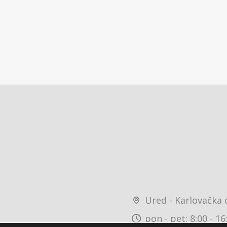
Ured - Karlovačka 
pon - pet: 8:00 - 16