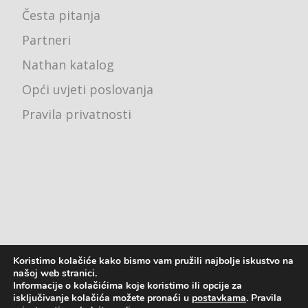
Česta pitanja
Partneri
Nathan katalog
Opći uvjeti poslovanja
Pravila privatnosti
Koristimo kolačiće kako bismo vam pružili najbolje iskustvo na
Ured - Karlovačka cesta 4j, 10000 Zagreb
našoj web stranici.
Informacije o kolačićima koje koristimo ili opcije za
pon - pet: 8:00 - 16:00
isključivanje kolačića možete pronaći u
postavkama
. Pravila