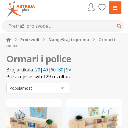
Proizvodi
Namještaj i oprema
Ormari i
police
Ormari i police
Broj artikala
20
|
40
|
60
|
80
|
SVI
Prikazuje se svih 129 rezultata