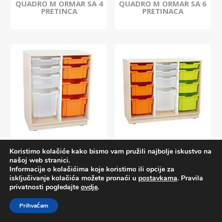
QUADRO M ORMAR SA 4
QUADRO M ORMAR SA 6
PRETINCA
PRETINACA
QUADRO M ORMAR ZA 2
QUADRO M ORMAR ZA 3
Koristimo kolačiće kako bismo vam pružili najbolje iskustvo na
REDA KUTIJA
REDA KUTIJA
našoj web stranici.
Informacije o kolačićima koje koristimo ili opcije za
isključivanje kolačića možete pronaći u
postavkama
. Pravila
privatnosti pogledajte
ovdje
.
Prihvaćam