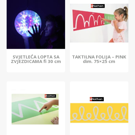
SVJETLEĆA LOPTA SA
TAKTILNA FOLIJA – PINK
ZVJEZDICAMA fi 30 cm
dim. 75×25 cm