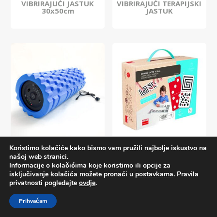
VIBRIRAJUĆI JASTUK
VIBRIRAJUĆI TERAPIJSKI
30x50cm
JASTUK
VIBRIRAJUĆI VALJAK
VIZUALNO-TAKTILNI
Koristimo kolačiće kako bismo vam pružili najbolje iskustvo na
DOMINO
našoj web stranici.
Informacije o kolačićima koje koristimo ili opcije za
isključivanje kolačića možete pronaći u
postavkama
. Pravila
privatnosti pogledajte
ovdje
.
Prihvaćam