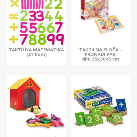
TAKTILNA MATEMATIKA
TAKTILNA PLOČA –
(37 kom)
PRONAĐI PAR,
dim.35x30x5 cm