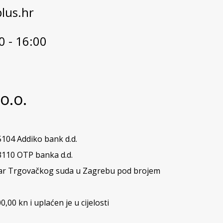
lus.hr
0 - 16:00
o.o.
104 Addiko bank d.d.
110 OTP banka d.d.
star Trgovačkog suda u Zagrebu pod brojem
0,00 kn i uplaćen je u cijelosti