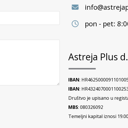
info@astrejap
pon - pet: 8:0
Astreja Plus d.
IBAN
: HR4625000091101005
IBAN
: HR4324070001100253
Društvo je upisano u regi
MBS
: 080326092
Temeljni kapital iznosi 19.00