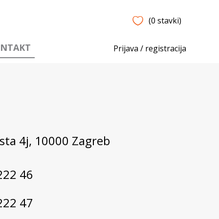
(0 stavki)
NTAKT
Prijava / registracija
sta 4j, 10000 Zagreb
222 46
222 47