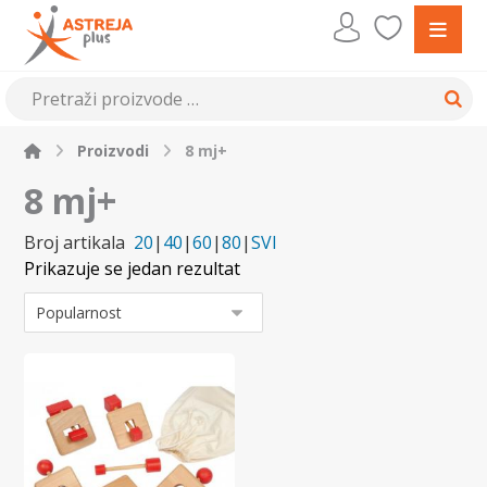
Proizvodi
8 mj+
8 mj+
Broj artikala
20
|
40
|
60
|
80
|
SVI
Prikazuje se jedan rezultat