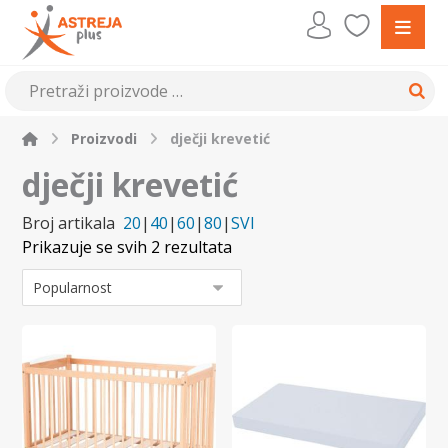
Proizvodi
dječji krevetić
dječji krevetić
Broj artikala
20
|
40
|
60
|
80
|
SVI
Prikazuje se svih 2 rezultata