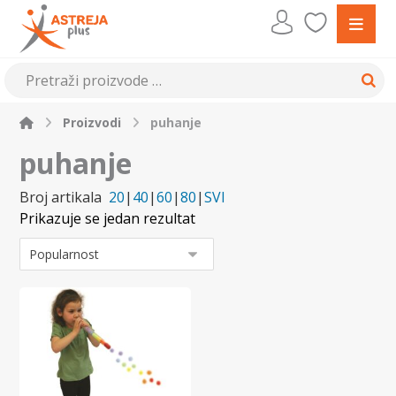
Proizvodi
puhanje
puhanje
Broj artikala
20
|
40
|
60
|
80
|
SVI
Prikazuje se jedan rezultat