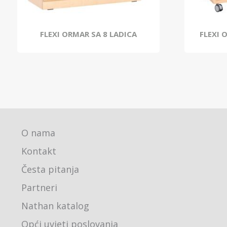
FLEXI ORMAR SA 8 LADICA
FLEXI 
O nama
Kontakt
Česta pitanja
Partneri
Nathan katalog
Opći uvjeti poslovanja