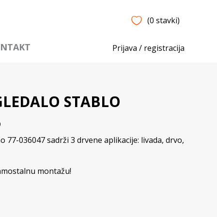
(0 stavki)
NTAKT
Prijava / registracija
GLEDALO STABLO
9
77-036047 sadrži 3 drvene aplikacije: livada, drvo,
samostalnu montažu!