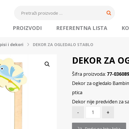
PROIZVODI
REFERENTNA LISTA
KO
isi i dekori
DEKOR ZA OGLEDALO STABLO
DEKOR ZA O
Šifra proizvoda:
77-03608
Dekor za ogledalo Bambino 
ptica
Dekor nije predviđen za 
-
+
Dodaj na listu želja