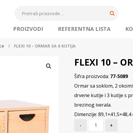
PROIZVODI
REFERENTNA LISTA
KO
ce
FLEXI 10 - ORMAR SA 6 KUTIJA
FLEXI 10 – O
Šifra proizvoda:
77-5089
Ormar sa soklom, 2 okomite
drvene kutije i 3 kutije s
brezinog iverala.
Dimenzije: 89,1×41,5×48,4
-
+