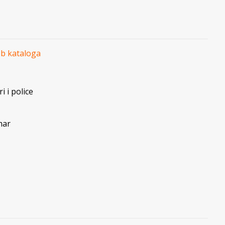
eb kataloga
i i police
mar