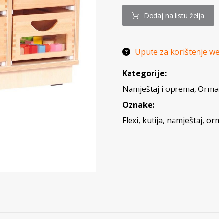
Dodaj na listu želja
Upute za korištenje w
Kategorije:
Namještaj i oprema
,
Ormar
Oznake:
Flexi
,
kutija
,
namještaj
,
or