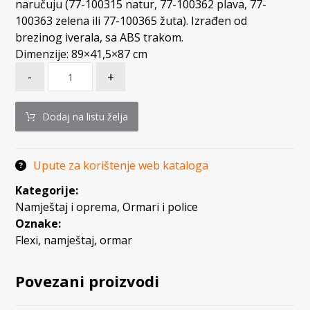
naručuju (77-100315 natur, 77-100362 plava, 77-
100363 zelena ili 77-100365 žuta). Izrađen od
brezinog iverala, sa ABS trakom.
Dimenzije: 89×41,5×87 cm
-
+
Dodaj na listu želja
Upute za korištenje web kataloga
Kategorije:
Namještaj i oprema
,
Ormari i police
Oznake:
Flexi
,
namještaj
,
ormar
Povezani proizvodi