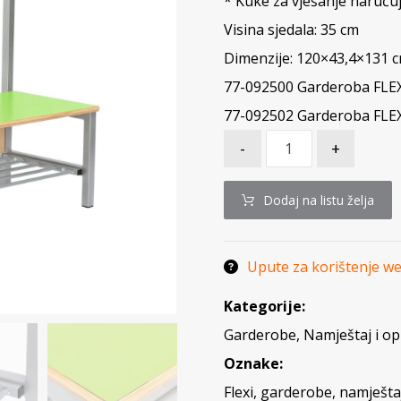
* Kuke za vješanje naruču
Visina sjedala: 35 cm
Dimenzije: 120×43,4×131 
77-092500 Garderoba FLEX
77-092502 Garderoba FLEX
-
+
Dodaj na listu želja
Upute za korištenje w
Kategorije:
Garderobe
,
Namještaj i o
Oznake:
Flexi
,
garderobe
,
namješta