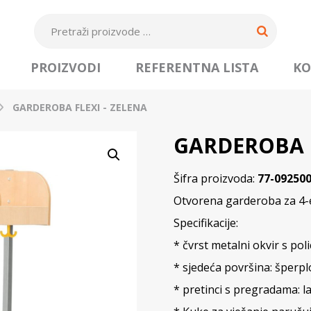
PROIZVODI
REFERENTNA LISTA
KO
GARDEROBA FLEXI - ZELENA
GARDEROBA F
Šifra proizvoda:
77-09250
Otvorena garderoba za 4-er
Specifikacije:
* čvrst metalni okvir s pol
* sjedeća površina: šperp
* pretinci s pregradama: l