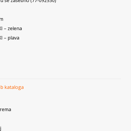
ju se zasebno (77-092530)
cm
I – zelena
I – plava
eb kataloga
prema
j