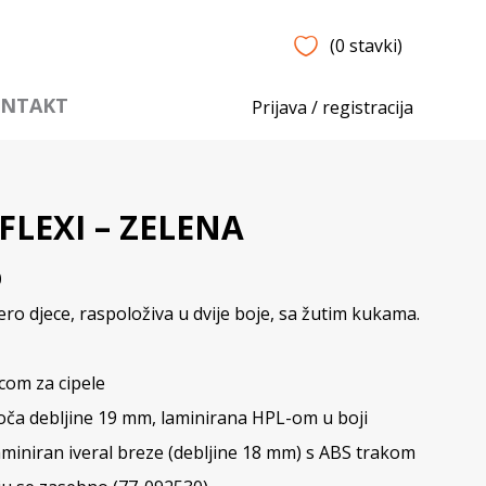
(0 stavki)
NTAKT
Prijava / registracija
LEXI – ZELENA
0
o djece, raspoloživa u dvije boje, sa žutim kukama.
icom za cipele
loča debljine 19 mm, laminirana HPL-om u boji
aminiran iveral breze (debljine 18 mm) s ABS trakom