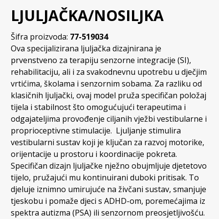
LJULJAČKA/NOSILJKA
Šifra proizvoda:
77-519034
Ova specijalizirana ljuljačka dizajnirana je
prvenstveno za terapiju senzorne integracije (SI),
rehabilitaciju, ali i za svakodnevnu upotrebu u dječjim
vrtićima, školama i senzornim sobama. Za razliku od
klasičnih ljuljački, ovaj model pruža specifičan položaj
tijela i stabilnost što omogućujući terapeutima i
odgajateljima provođenje ciljanih vježbi vestibularne i
proprioceptivne stimulacije.
Ljuljanje stimulira
vestibularni sustav koji je ključan za razvoj motorike,
orijentacije u prostoru i koordinacije pokreta.
Specifičan dizajn ljuljačke nježno obujmljuje djetetovo
tijelo, pružajući mu kontinuirani duboki pritisak. To
djeluje iznimno umirujuće na živčani sustav, smanjuje
tjeskobu i pomaže djeci s ADHD-om, poremećajima iz
spektra autizma (PSA) ili senzornom preosjetljivošću.