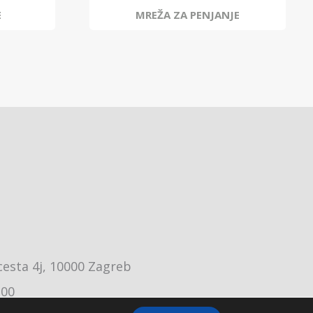
E
MREŽA ZA PENJANJE
cesta 4j, 10000 Zagreb
:00