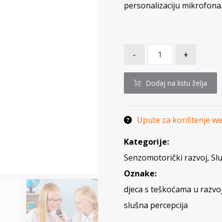
personalizaciju mikrofona.
-
+
Dodaj na listu želja
Upute za korištenje w
Kategorije:
Senzomotorički razvoj
,
Sl
Oznake:
djeca s teškoćama u razvo
slušna percepcija