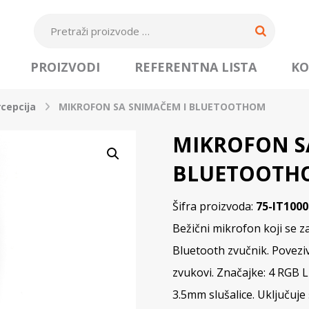
PROIZVODI
REFERENTNA LISTA
KO
rcepcija
MIKROFON SA SNIMAČEM I BLUETOOTHOM
MIKROFON S
BLUETOOTH
Šifra proizvoda:
75-IT1000
Bežični mikrofon koji se za
Bluetooth zvučnik. Poveziv
zvukovi. Značajke: 4 RGB L
3.5mm slušalice. Uključuje