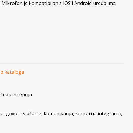
 Mikrofon je kompatibilan s IOS i Android uređajima.
eb kataloga
ušna percepcija
ju
,
govor i slušanje
,
komunikacija
,
senzorna integracija
,