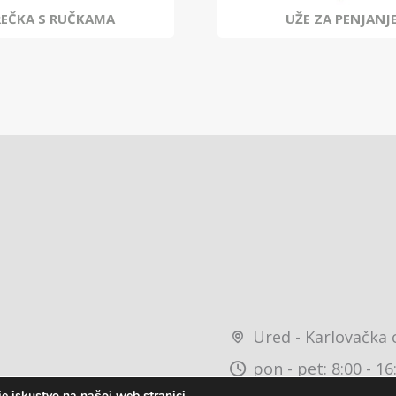
REČKA S RUČKAMA
UŽE ZA PENJANJ
Ured - Karlovačka 
pon - pet: 8:00 - 16
e iskustvo na našoj web stranici.