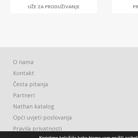
UŽE ZA PRODUŽIVANJE
P
O nama
Kontakt
Česta pitanja
Partneri
Nathan katalog
Opći uvjeti poslovanja
Pravila privatnosti
Koristimo kolačiće kako bismo vam pružili najbolj