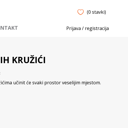
(0 stavki)
NTAKT
Prijava / registracija
IH KRUŽIĆI
3
žićima učinit će svaki prostor veselijim mjestom.