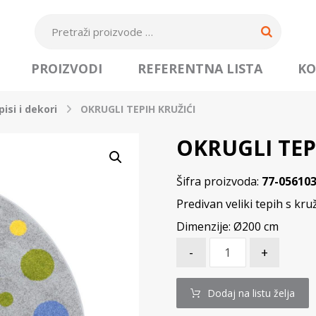
PROIZVODI
REFERENTNA LISTA
KO
isi i dekori
OKRUGLI TEPIH KRUŽIĆI
OKRUGLI TEP
Šifra proizvoda:
77-05610
Predivan veliki tepih s kru
Dimenzije: Ø200 cm
-
+
Dodaj na listu želja