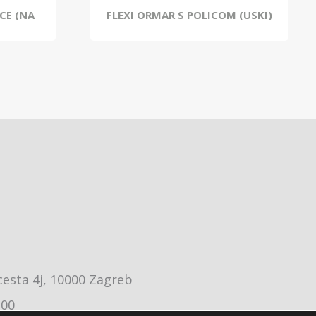
CE (NA
FLEXI ORMAR S POLICOM (USKI)
cesta 4j, 10000 Zagreb
:00