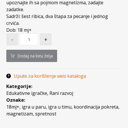
upoznajte ih sa pojmom magnetizma, zadajte
zadatke.
Sadrži: šest ribica, dva štapa za pecanje i jednog
crvića.
Dob: 18 mj+
-
+
Dodaj na listu želja
Upute za korištenje web kataloga
Kategorije:
Edukativne igračke
,
Rani razvoj
Oznake:
18mj+
,
igra u paru
,
igra u timu
,
koordinacija pokreta
,
magnetizam
,
spretnost