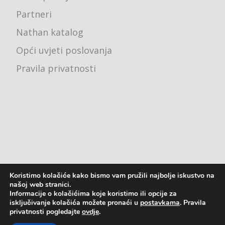
Partneri
Nathan katalog
Opći uvjeti poslovanja
Pravila privatnosti
Koristimo kolačiće kako bismo vam pružili najbolje iskustvo na
Ured - Karlovačka cesta 4j, 10000 Zagreb
našoj web stranici.
Informacije o kolačićima koje koristimo ili opcije za
pon - pet: 8:00 - 16:00
isključivanje kolačića možete pronaći u
postavkama
. Pravila
privatnosti pogledajte
ovdje
.