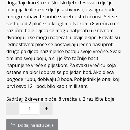
događaje kao što su školski ljetni festivali i dječje
olimpijade ili razne dječje aktivnosti, ova igra nudi
mnogo zabave te potiče spretnost i točnost. Set se
sastoji od 2 ploče s okruglim otvorom i 8 vrećica u 2
različite boje. Djeca se mogu natjecati u izravnom
dvoboju ili se mogu natjecati u dvije ekipe. Pravila su
jednostavna: ploče se postavljaju jedna nasuprot
druga pa djeca naizmjence bacaju svoje vrećice. Svaki
tim ima svoju boju, a cilj je što točnije baciti
napunjene vreće s pijeskom. Za svaku vrećicu koja
ostane na ploči dobiva se po jedan bod. Ako djeca
pogode rupu, dobivaju 3 boda. Pobjednik je onaj koji
prvi osvoji 21 bod, bilo kao tim ili sam.
Sadržaj: 2 drvene ploče, 8 vrećica u 2 različite boje
-
+
Dodaj na listu želja