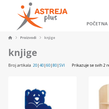
POČETNA
Proizvodi
knjige
knjige
Broj artikala
20
|
40
|
60
|
80
|
SVI
Prikazuje se svih 2 r