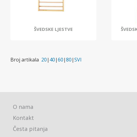
ŠVEDSKE LJESTVE
ŠVEDSK
Broj artikala
20
|
40
|
60
|
80
|
SVI
O nama
Kontakt
Česta pitanja