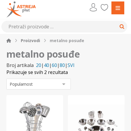
Proizvodi
metalno posuđe
metalno posuđe
Broj artikala
20
|
40
|
60
|
80
|
SVI
Prikazuje se svih 2 rezultata