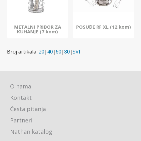
METALNI PRIBOR ZA
POSUĐE RF XL (12 kom)
KUHANJE (7 kom)
Broj artikala
20
|
40
|
60
|
80
|
SVI
O nama
Kontakt
Česta pitanja
Partneri
Nathan katalog