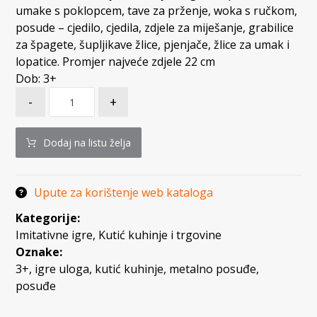
umake s poklopcem, tave za prženje, woka s ručkom,
posude – cjedilo, cjedila, zdjele za miješanje, grabilice
za špagete, šupljikave žlice, pjenjače, žlice za umak i
lopatice. Promjer najveće zdjele 22 cm
Dob: 3+
-
+
Dodaj na listu želja
Upute za korištenje web kataloga
Kategorije:
Imitativne igre
,
Kutić kuhinje i trgovine
Oznake:
3+
,
igre uloga
,
kutić kuhinje
,
metalno posuđe
,
posuđe