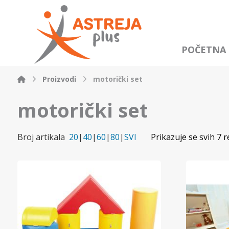
POČETNA
Proizvodi
motorički set
motorički set
Broj artikala
20
|
40
|
60
|
80
|
SVI
Prikazuje se svih 7 r