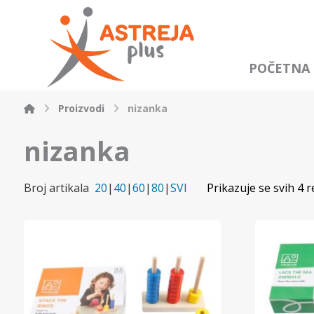
POČETNA
Proizvodi
nizanka
nizanka
Broj artikala
20
|
40
|
60
|
80
|
SVI
Prikazuje se svih 4 r