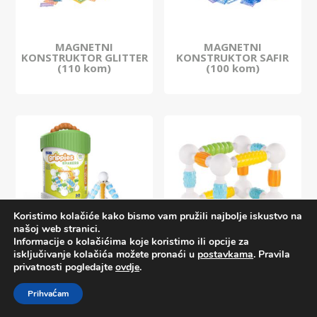
MAGNETNI
MAGNETNI
KONSTRUKTOR GLITTER
KONSTRUKTOR SAFIR
(110 kom)
(100 kom)
Koristimo kolačiće kako bismo vam pružili najbolje iskustvo na
našoj web stranici.
Informacije o kolačićima koje koristimo ili opcije za
isključivanje kolačića možete pronaći u
postavkama
. Pravila
MAGNETNI
MAGNETNI
privatnosti pogledajte
ovdje
.
KONSTRUKTOR
KONSTRUKTOR TAKTILNI
ŠUŠKALICE (30 kom)
(30 kom)
Prihvaćam