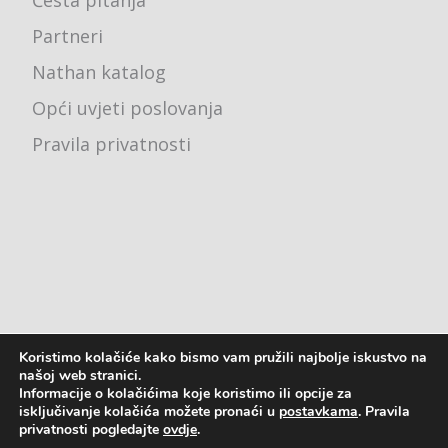
Česta pitanja
Partneri
Nathan katalog
Opći uvjeti poslovanja
Pravila privatnosti
Koristimo kolačiće kako bismo vam pružili najbolje iskustvo na
Ured - Karlovačka cesta 4j, 10000 Zagreb
našoj web stranici.
Informacije o kolačićima koje koristimo ili opcije za
pon - pet: 8:00 - 16:00
isključivanje kolačića možete pronaći u
postavkama
. Pravila
privatnosti pogledajte
ovdje
.