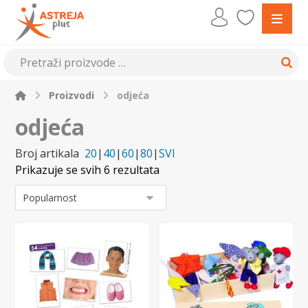
Proizvodi
odjeća
odjeća
Broj artikala
20
|
40
|
60
|
80
|
SVI
Prikazuje se svih 6 rezultata