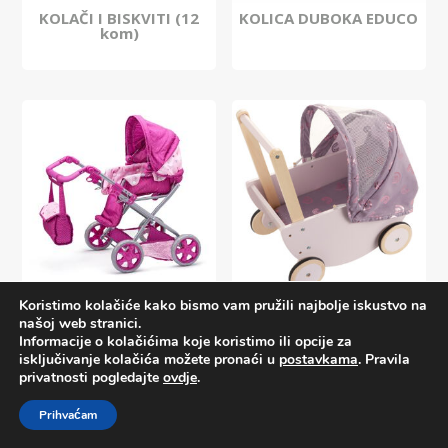
KOLAČI I BISKVITI (12
KOLICA DUBOKA EDUCO
kom)
Koristimo kolačiće kako bismo vam pružili najbolje iskustvo na
KOLICA ZA LUTKU 3 U 1
KOLICA ZA LUTKU DUGA
našoj web stranici.
Informacije o kolačićima koje koristimo ili opcije za
isključivanje kolačića možete pronaći u
postavkama
. Pravila
privatnosti pogledajte
ovdje
.
Prihvaćam