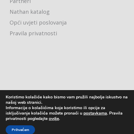
Partneri
Nathan katalog
Opći uvjeti poslovanja
Pravila privatnosti
Koristimo kolačiće kako bismo vam pružili najbolje iskustvo na
Ured - Karlovačka cesta 4j, 10000 Zagreb
našoj web stranici.
Informacije o kolačićima koje koristimo ili opcije za
pon - pet: 8:00 - 16:00
isključivanje kolačića možete pronaći u
postavkama
. Pravila
privatnosti pogledajte
ovdje
.
2023. © Astreja Plus d.o.o.
Prihvaćam