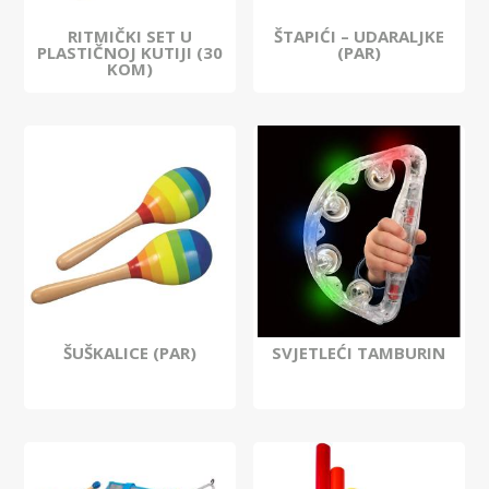
RITMIČKI SET U
ŠTAPIĆI – UDARALJKE
PLASTIČNOJ KUTIJI (30
(PAR)
KOM)
ŠUŠKALICE (PAR)
SVJETLEĆI TAMBURIN