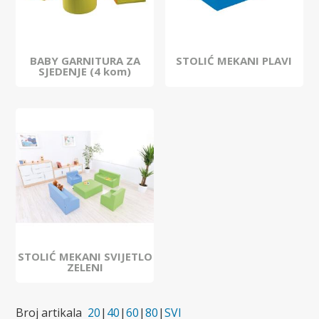
BABY GARNITURA ZA
STOLIĆ MEKANI PLAVI
SJEDENJE (4 kom)
STOLIĆ MEKANI SVIJETLO
ZELENI
Broj artikala
20
|
40
|
60
|
80
|
SVI