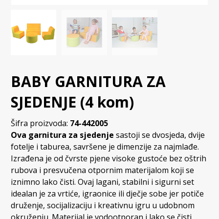
BABY GARNITURA ZA
SJEDENJE (4 kom)
Šifra proizvoda:
74-442005
Ova garnitura za sjedenje
sastoji se dvosjeda, dvije
fotelje i taburea, savršene je dimenzije za najmlađe.
Izrađena je od čvrste pjene visoke gustoće bez oštrih
rubova i presvučena otpornim materijalom koji se
iznimno lako čisti. Ovaj lagani, stabilni i sigurni set
idealan je za vrtiće, igraonice ili dječje sobe jer potiče
druženje, socijalizaciju i kreativnu igru u udobnom
okruženju. Materijal je vodootporan i lako se čisti