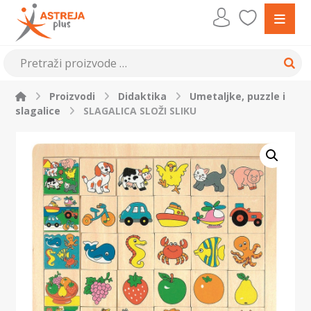
Proizvodi
Didaktika
Umetaljke, puzzle i
slagalice
SLAGALICA SLOŽI SLIKU