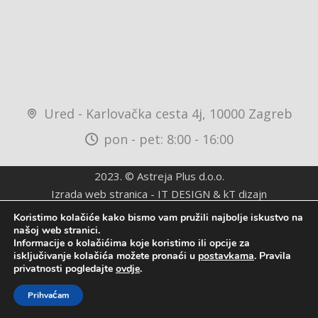
Ured - Karlovačka cesta 4j, 10000 Zagreb
pon - pet: 8:00 - 16:00
2023. © Astreja Plus d.o.o.
Izrada web stranica
-
IT DESIGN
&
kT dizajn
Koristimo kolačiće kako bismo vam pružili najbolje iskustvo na
našoj web stranici.
Informacije o kolačićima koje koristimo ili opcije za
isključivanje kolačića možete pronaći u
postavkama
. Pravila
privatnosti pogledajte
ovdje
.
Prihvaćam