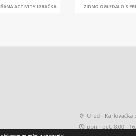
LIŠANA ACTIVITY IGRAČKA
ZIDNO OGLEDALO S P
Ured - Karlovačka 
pon - pet: 8:00 - 16
e iskustvo na našoj web stranici.