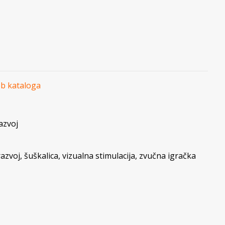
eb kataloga
azvoj
razvoj
,
šuškalica
,
vizualna stimulacija
,
zvučna igračka