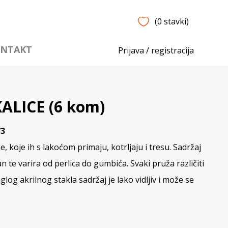
(0 stavki)
NTAKT
Prijava / registracija
ALICE (6 kom)
73
, koje ih s lakoćom primaju, kotrljaju i tresu. Sadržaj
 te varira od perlica do gumbića. Svaki pruža različiti
glog akrilnog stakla sadržaj je lako vidljiv i može se