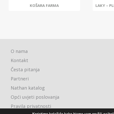
KOŠARA FARMA
LAKY – P
O nama
Kontakt
Česta pitanja
Partneri
Nathan katalog
Opći uvjeti poslovanja
Pravila privatnosti
Koristimo kolačiće kako bismo vam pružili najbolj