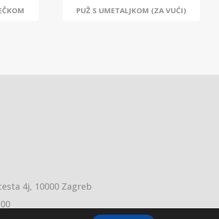
REČKOM
PUŽ S UMETALJKOM (ZA VUĆI)
cesta 4j, 10000 Zagreb
:00