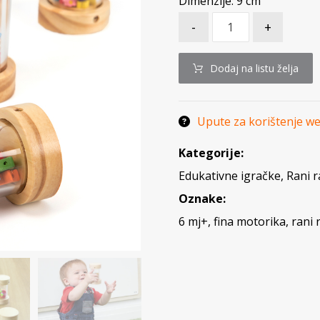
Dimenzije: 9 cm
-
+
Dodaj na listu želja
Upute za korištenje w
Kategorije:
Edukativne igračke
,
Rani r
Oznake:
6 mj+
,
fina motorika
,
rani 