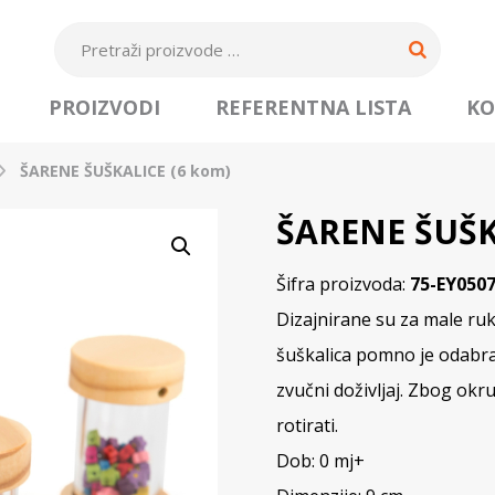
PROIZVODI
REFERENTNA LISTA
KO
ŠARENE ŠUŠKALICE (6 kom)
ŠARENE ŠUŠK
Šifra proizvoda:
75-EY050
Dizajnirane su za male ruke
šuškalica pomno je odabran
zvučni doživljaj. Zbog okru
rotirati.
Dob: 0 mj+