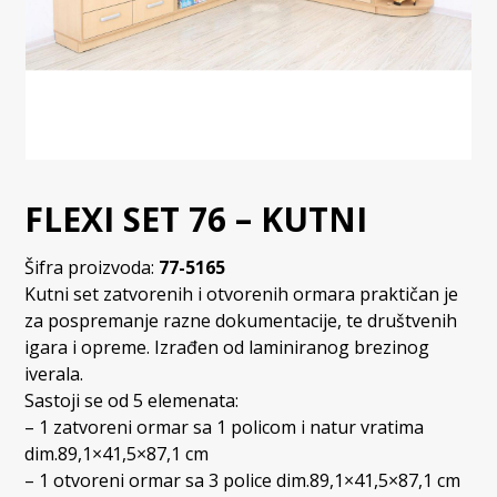
FLEXI SET 76 – KUTNI
Šifra proizvoda:
77-5165
Kutni set zatvorenih i otvorenih ormara praktičan je
za pospremanje razne dokumentacije, te društvenih
igara i opreme. Izrađen od laminiranog brezinog
iverala.
Sastoji se od 5 elemenata:
– 1 zatvoreni ormar sa 1 policom i natur vratima
dim.89,1×41,5×87,1 cm
– 1 otvoreni ormar sa 3 police dim.89,1×41,5×87,1 cm