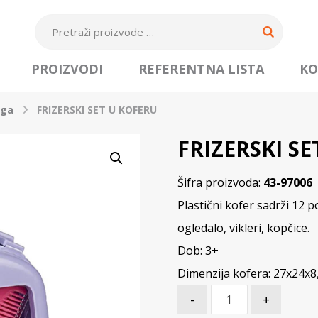
PROIZVODI
REFERENTNA LISTA
KO
oga
FRIZERSKI SET U KOFERU
FRIZERSKI S
Šifra proizvoda:
43-97006
Plastični kofer sadrži 12 p
ogledalo, vikleri, kopčice.
Dob: 3+
Dimenzija kofera: 27x24x8
-
+