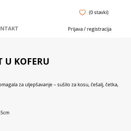
(0 stavki)
NTAKT
Prijava / registracija
ET U KOFERU
omagala za uljepšavanje – sušilo za kosu, češalj, četka,
,5cm