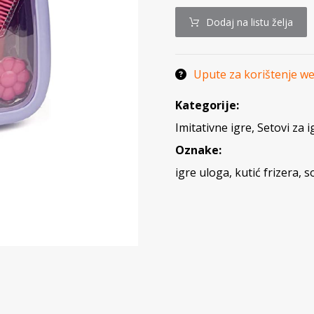
Dodaj na listu želja
Upute za korištenje w
Kategorije:
Imitativne igre
,
Setovi za i
Oznake:
igre uloga
,
kutić frizera
,
s