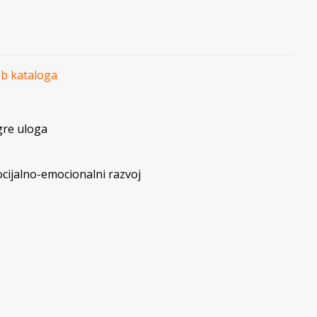
eb kataloga
gre uloga
ocijalno-emocionalni razvoj