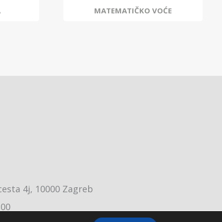
A
MATEMATIČKO VOĆE
cesta 4j, 10000 Zagreb
:00