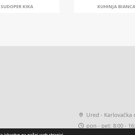
SUDOPER KIKA
KUHINJA BIANC
Ured - Karlovačka 
pon - pet: 8:00 - 16
e iskustvo na našoj web stranici.