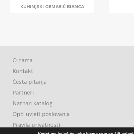
KUHINJSKI ORMARIĆ BIANCA
O nama
Kontakt
Česta pitanja
Partneri
Nathan katalog
Opći uvjeti poslovanja
Pravila privatnosti
Koristimo kolačiće kako bismo vam pružili najbolj