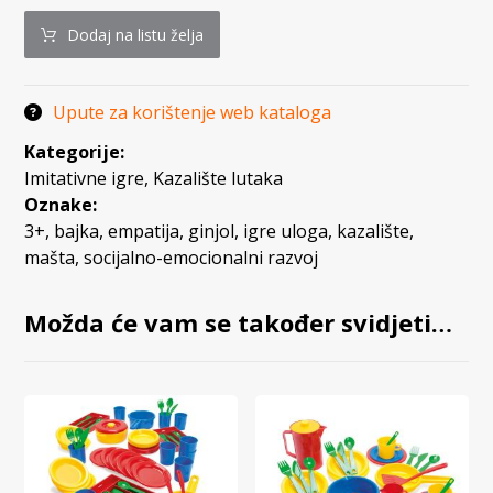
Dodaj na listu želja
Upute za korištenje web kataloga
Kategorije:
Imitativne igre
,
Kazalište lutaka
Oznake:
3+
,
bajka
,
empatija
,
ginjol
,
igre uloga
,
kazalište
,
mašta
,
socijalno-emocionalni razvoj
Možda će vam se također svidjeti…