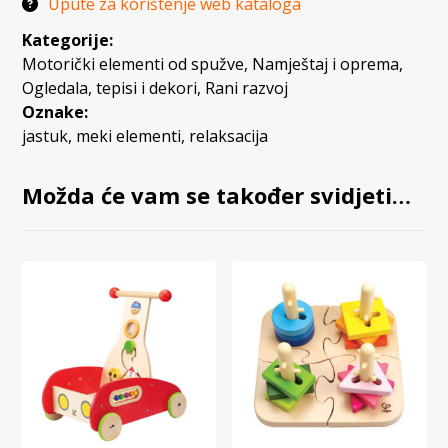
Upute za korištenje web kataloga
Kategorije:
Motorički elementi od spužve
,
Namještaj i oprema
,
Ogledala, tepisi i dekori
,
Rani razvoj
Oznake:
jastuk
,
meki elementi
,
relaksacija
Možda će vam se također svidjeti…