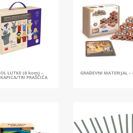
OL LUTKE (8 kom) –
GRAĐEVNI MATERIJAL –
KAPICA/TRI PRAŠČIĆA