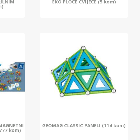
RILNIM
EKO PLOČE CVIJEĆE (5 kom)
m)
 MAGNETNI
GEOMAG CLASSIC PANELI (114 kom)
(777 kom)