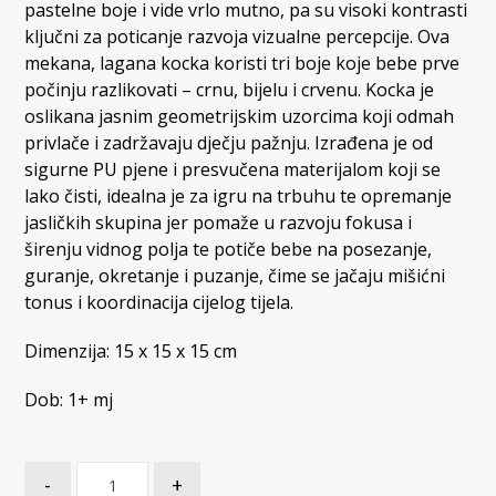
pastelne boje i vide vrlo mutno, pa su visoki kontrasti
ključni za poticanje razvoja vizualne percepcije. Ova
mekana, lagana kocka koristi tri boje koje bebe prve
počinju razlikovati – crnu, bijelu i crvenu. Kocka je
oslikana jasnim geometrijskim uzorcima koji odmah
privlače i zadržavaju dječju pažnju. Izrađena je od
sigurne PU pjene i presvučena materijalom koji se
lako čisti, idealna je za igru na trbuhu te opremanje
jasličkih skupina jer pomaže u razvoju fokusa i
širenju vidnog polja te potiče bebe na posezanje,
guranje, okretanje i puzanje, čime se jačaju mišićni
tonus i koordinacija cijelog tijela.
Dimenzija: 15 x 15 x 15 cm
Dob: 1+ mj
-
+