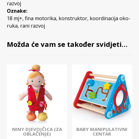
razvoj
Oznake:
18 mj+
,
fina motorika
,
konstruktor
,
koordinacija oko-
ruka
,
rani razvoj
Možda će vam se također svidjeti…
NINY DJEVOJČICA (ZA
BABY MANIPULATIVNI
OBLAČENJE)
CENTAR