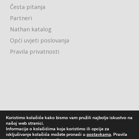
Česta pitanja
Partneri
Nathan katalog
Opći uvjeti poslovanja
Pravila privatnosti
Koristimo kolačiće kako bismo vam pružili najbolje iskustvo na
Ured - Karlovačka cesta 4j, 10000 Zagreb
našoj web stranici.
Informacije o kolačićima koje koristimo ili opcije za
pon - pet: 8:00 - 16:00
isključivanje kolačića možete pronaći u
postavkama
. Pravila