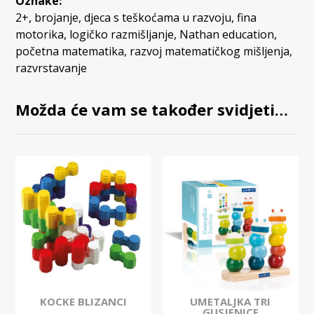
Oznake:
2+
,
brojanje
,
djeca s teškoćama u razvoju
,
fina
motorika
,
logičko razmišljanje
,
Nathan education
,
početna matematika
,
razvoj matematičkog mišljenja
,
razvrstavanje
Možda će vam se također svidjeti…
KOCKE BLIZANCI
UMETALJKA TRI
GUSJENICE