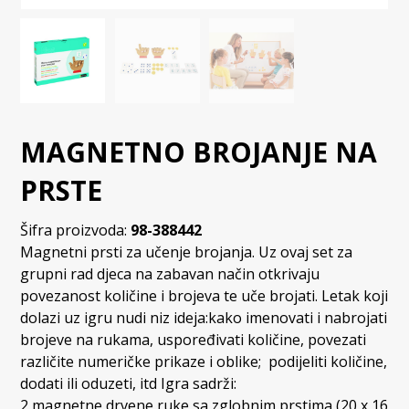
MAGNETNO BROJANJE NA
PRSTE
Šifra proizvoda:
98-388442
Magnetni prsti za učenje brojanja. Uz ovaj set za
grupni rad djeca na zabavan način otkrivaju
povezanost količine i brojeva te uče brojati. Letak koji
dolazi uz igru nudi niz ideja:kako imenovati i nabrojati
brojeve na rukama, uspoređivati ​​količine, povezati
različite numeričke prikaze i oblike; podijeliti količine,
dodati ili oduzeti, itd Igra sadrži:
2 magnetne drvene ruke sa zglobnim prstima (20 x 16