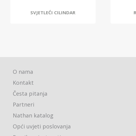
SVJETLEĆI CILINDAR
O nama
Kontakt
Česta pitanja
Partneri
Nathan katalog
Opći uvjeti poslovanja