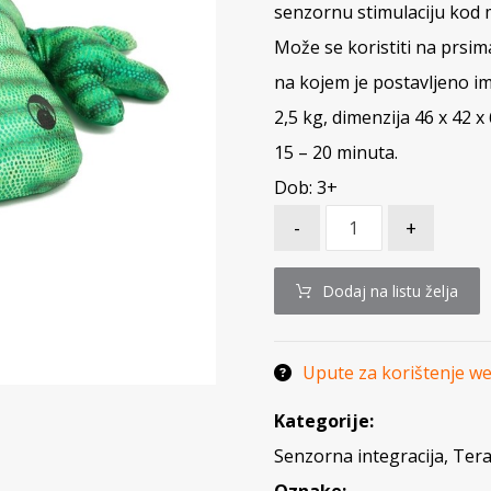
senzornu stimulaciju kod ml
Može se koristiti na prsima
na kojem je postavljeno im
2,5 kg, dimenzija 46 x 42 
15 – 20 minuta.
Dob: 3+
-
+
Dodaj na listu želja
Upute za korištenje w
Kategorije:
Senzorna integracija
,
Tera