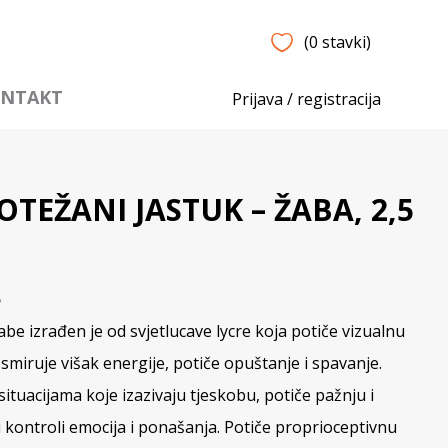
(0 stavki)
NTAKT
Prijava / registracija
TEŽANI JASTUK – ŽABA, 2,5
5
abe izrađen je od svjetlucave lycre koja potiče vizualnu
 smiruje višak energije, potiče opuštanje i spavanje.
ituacijama koje izazivaju tjeskobu, potiče pažnju i
kontroli emocija i ponašanja. Potiče proprioceptivnu