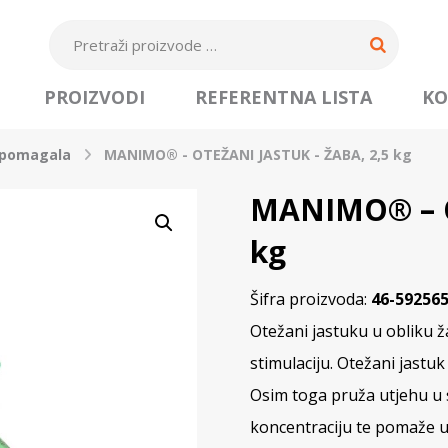
PROIZVODI
REFERENTNA LISTA
KO
 pomagala
MANIMO® - OTEŽANI JASTUK - ŽABA, 2,5 kg
MANIMO® – O
kg
Šifra proizvoda:
46-59256
Otežani jastuku u obliku ž
stimulaciju. Otežani jastuk
Osim toga pruža utjehu u s
koncentraciju te pomaže u 