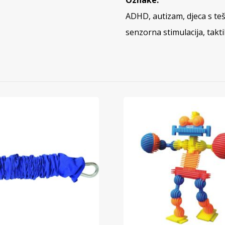
Oznake:
ADHD
,
autizam
,
djeca s t
senzorna stimulacija
,
takti