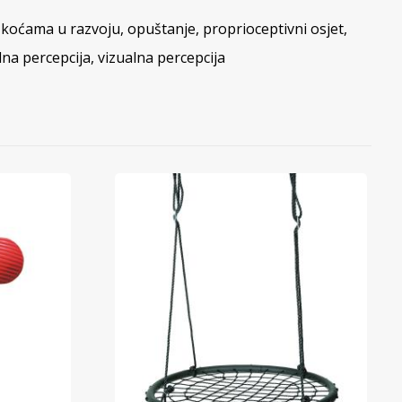
eškoćama u razvoju
,
opuštanje
,
proprioceptivni osjet
,
lna percepcija
,
vizualna percepcija