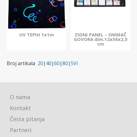
UV TEPIH 1x1m
ZIDNI PANEL – SNIMAČ
GOVORA dim.12x56x2,5
cm
Broj artikala
20
|
40
|
60
|
80
|
SVI
O nama
Kontakt
Česta pitanja
Partneri