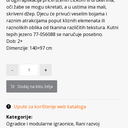
oči žabe se mogu okretati, a u ustima ima mali,
skriveni džep. Djecu će privući veselim bojama i
raznim atrakcijama poput kliznih elemenata ili
raznolikih oblika od tkanina različitih tekstura. Kutni
tepih jezero 77-056088 se naručuje posebno.
Dob: 2+
Dimenzije: 140×97 cm
-
+
Dodaj na listu želja
Upute za korištenje web kataloga
Kategorije:
Ogradice i modularne igraonice
,
Rani razvoj