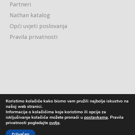
Partneri
Nathan katalog
Opći uvjeti poslovanja
Pravila privatnosti
Koristimo kolačiće kako bismo vam pružili najbolje iskustvo na
Ured - Karlovačka cesta 4j, 10000 Zagreb
našoj web stranici.
Informacije o kolačićima koje koristimo ili opcije za
pon - pet: 8:00 - 16:00
isključivanje kolačića možete pronaći u
postavkama
. Pravila
privatnosti pogledajte
ovdje
.
2023. © Astreja Plus d.o.o.
Prihvaćam