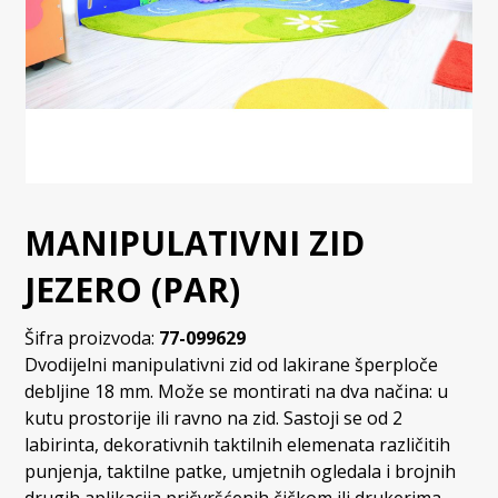
MANIPULATIVNI ZID
JEZERO (PAR)
Šifra proizvoda:
77-099629
Dvodijelni manipulativni zid od lakirane šperploče
debljine 18 mm. Može se montirati na dva načina: u
kutu prostorije ili ravno na zid. Sastoji se od 2
labirinta, dekorativnih taktilnih elemenata različitih
punjenja, taktilne patke, umjetnih ogledala i brojnih
drugih aplikacija pričvršćenih čičkom ili drukerima,